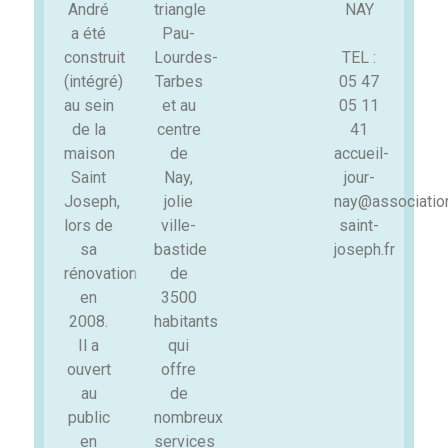
André
triangle
NAY
a été
Pau-
construit
Lourdes-
TEL :
(intégré)
Tarbes
05 47
au sein
et au
05 11
de la
centre
41
maison
de
accueil-
Saint
Nay,
jour-
Joseph,
jolie
nay@associatio
lors de
ville-
saint-
sa
bastide
joseph.fr
rénovation
de
en
3500
2008.
habitants
Il a
qui
ouvert
offre
au
de
public
nombreux
en
services