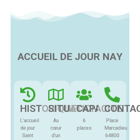
A
C
C
U
E
I
L
D
E
J
O
U
R
N
A
Y
HISTORIQUE
SITUATION
CAPACITE
CONTA
L’accueil
Au
6
Place
de jour
cœur
places
Marcadieu
Saint
d’un
64800