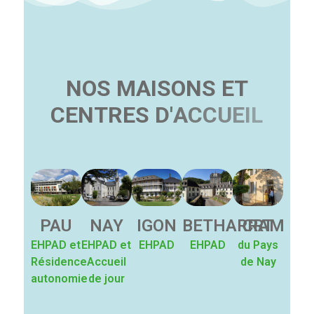
N
O
S
M
A
I
S
O
N
S
E
T
C
E
N
T
R
E
S
D
'
A
C
C
U
E
I
L
PAU
NAY
IGON
BETHARRAM
CRT
EHPAD et
EHPAD et
EHPAD
EHPAD
du Pays
Résidence
Accueil
de Nay
autonomie
de jour