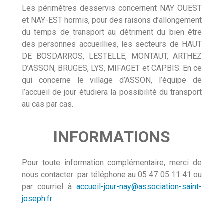
Les périmètres desservis concernent NAY OUEST
et NAY-EST hormis, pour des raisons d’allongement
du temps de transport au détriment du bien être
des personnes accueillies, les secteurs de HAUT
DE BOSDARROS, LESTELLE, MONTAUT, ARTHEZ
D’ASSON, BRUGES, LYS, MIFAGET et CAPBIS. En ce
qui concerne le village d’ASSON, l’équipe de
l’accueil de jour étudiera la possibilité du transport
au cas par cas.
I
N
F
O
R
M
A
T
I
O
N
S
Pour toute information complémentaire, merci de
nous contacter par téléphone au 05 47 05 11 41 ou
par courriel à
accueil-jour-nay@association-saint-
joseph.fr