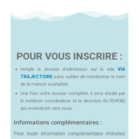
P
O
U
R
V
O
U
S
I
N
S
C
R
I
R
E
:
remplir le dossier d’admission sur le site
VIA
TRAJECTOIRE
sans oublier de mentionner le nom
de la maison souhaitée.
Une fois votre dossier complété, il sera étudié par
le médecin coordinateur et la direction de l’EHPAD
qui reviendront vers vous.
Informations complémentaires :
Pour toute information complémentaire n’hésitez