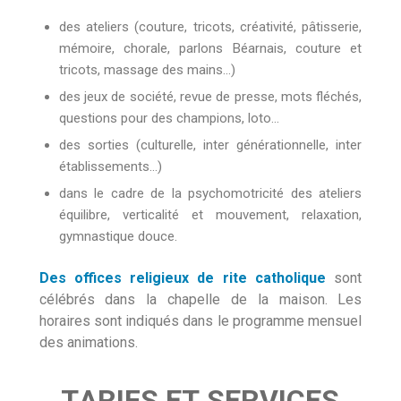
des ateliers (couture, tricots, créativité, pâtisserie,
mémoire, chorale, parlons Béarnais, couture et
tricots, massage des mains…)
des jeux de société, revue de presse, mots fléchés,
questions pour des champions, loto…
des sorties (culturelle, inter générationnelle, inter
établissements…)
dans le cadre de la psychomotricité des ateliers
équilibre, verticalité et mouvement, relaxation,
gymnastique douce.
Des offices religieux de rite catholique
sont
célébrés dans la chapelle de la maison. Les
horaires sont indiqués dans le programme mensuel
des animations.
T
A
R
I
F
S
E
T
S
E
R
V
I
C
E
S