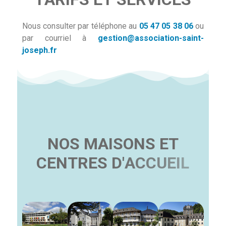
Nous consulter par téléphone au
05 47 05 38 06
ou
par courriel à
gestion@association-saint-
joseph.fr
N
O
S
M
A
I
S
O
N
S
E
T
C
E
N
T
R
E
S
D
'
A
C
C
U
E
I
L