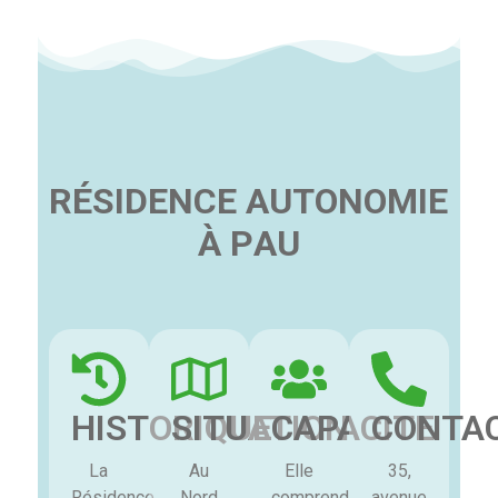
R
É
S
I
D
E
N
C
E
A
U
T
O
N
O
M
I
E
À
P
A
U
HISTORIQUE
SITUATION
CAPACITE
CONTA
La
Au
Elle
35,
Résidence
Nord
comprend
avenue