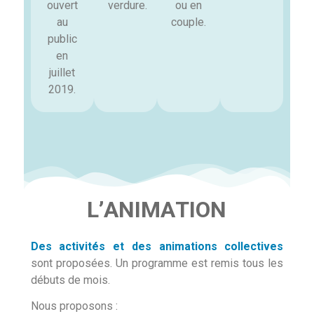
ouvert
verdure.
ou en
au
couple.
public
en
juillet
2019.
L
’
A
N
I
M
A
T
I
O
N
Des activités et des animations collectives
sont proposées. Un programme est remis tous les
débuts de mois.
Nous proposons :