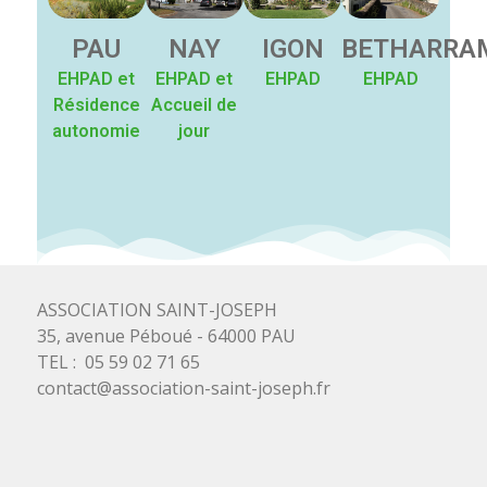
PAU
NAY
IGON
BETHARRA
EHPAD et
EHPAD et
EHPAD
EHPAD
Résidence
Accueil de
autonomie
jour
ASSOCIATION SAINT-JOSEPH
35, avenue Péboué - 64000 PAU
TEL : 05 59 02 71 65
contact@association-saint-joseph.fr