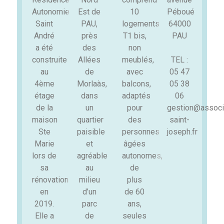
Autonomie
Est de
10
Péboué
Saint
PAU,
logements
64000
André
près
T1 bis,
PAU
a été
des
non
construite
Allées
meublés,
TEL :
au
de
avec
05 47
4ème
Morlaàs,
balcons,
05 38
étage
dans
adaptés
06
de la
un
pour
gestion@associ
maison
quartier
des
saint-
Ste
paisible
personnes
joseph.fr
Marie
et
âgées
lors de
agréable
autonomes,
sa
au
de
rénovation
milieu
plus
en
d’un
de 60
2019.
parc
ans,
Elle a
de
seules