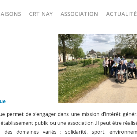
MAISONS
CRT NAY
ASSOCIATION
ACTUALITÉ
ce Civique et l’Association Sain
vice Civique
que permet de s’engager dans une mission d’intérêt génér
un établissement public ou une association .Il peut être réali
s des domaines variés : solidarité, sport, environnem