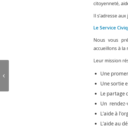
citoyenneté, ai
Il s’adresse aux
Le Service Civiq
Nous vous prés
accueillons à la
Leur mission rés
L’Epiphanie en
Une promena
musique pour bien
commencer l’année
Une sortie 
2021
Le partage 
Un rendez-v
L’aide à l’o
L’aide au dé