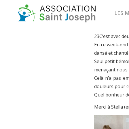
LES 
L’EHPAD 
23C’est avec deu
En ce week-end d
dansé et chanté
Seul petit bémol,
menaçant nous n
Celà n’a pas em
douleurs pour c
Quel bonheur de
Merci à Stella (