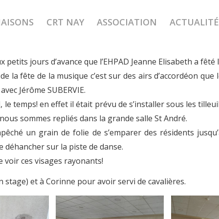
MAISONS
CRT NAY
ASSOCIATION
ACTUALITÉ
Jeanne Elisabeth fête l’été
x petits jours d’avance que l’EHPAD Jeanne Elisabeth a fêté l
e la fête de la musique c’est sur des airs d’accordéon que 
 avec Jérôme SUBERVIE.
 le temps! en effet il était prévu de s’installer sous les tilleu
ous sommes repliés dans la grande salle St André.
pêché un grain de folie de s’emparer des résidents jusqu’
e déhancher sur la piste de danse.
 voir ces visages rayonants!
en stage) et à Corinne pour avoir servi de cavalières.